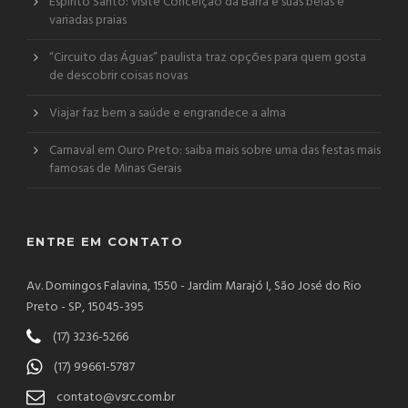
Espírito Santo: visite Conceição da Barra e suas belas e
variadas praias
“Circuito das Águas” paulista traz opções para quem gosta
de descobrir coisas novas
Viajar faz bem a saúde e engrandece a alma
Carnaval em Ouro Preto: saiba mais sobre uma das festas mais
famosas de Minas Gerais
ENTRE EM CONTATO
Av. Domingos Falavina, 1550 - Jardim Marajó I, São José do Rio
Preto - SP, 15045-395
(17) 3236-5266
(17) 99661-5787
contato@vsrc.com.br