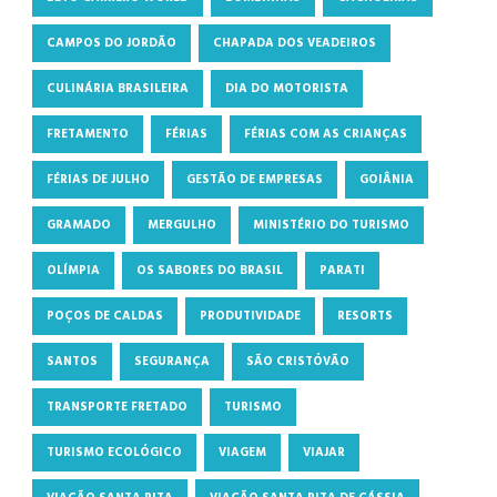
CAMPOS DO JORDÃO
CHAPADA DOS VEADEIROS
CULINÁRIA BRASILEIRA
DIA DO MOTORISTA
FRETAMENTO
FÉRIAS
FÉRIAS COM AS CRIANÇAS
FÉRIAS DE JULHO
GESTÃO DE EMPRESAS
GOIÂNIA
GRAMADO
MERGULHO
MINISTÉRIO DO TURISMO
OLÍMPIA
OS SABORES DO BRASIL
PARATI
POÇOS DE CALDAS
PRODUTIVIDADE
RESORTS
SANTOS
SEGURANÇA
SÃO CRISTÓVÃO
TRANSPORTE FRETADO
TURISMO
TURISMO ECOLÓGICO
VIAGEM
VIAJAR