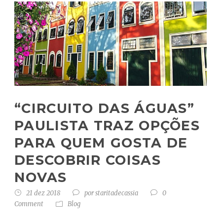
“CIRCUITO DAS ÁGUAS”
PAULISTA TRAZ OPÇÕES
PARA QUEM GOSTA DE
DESCOBRIR COISAS
NOVAS
21 dez 2018
por
staritadecassia
0
Comment
Blog