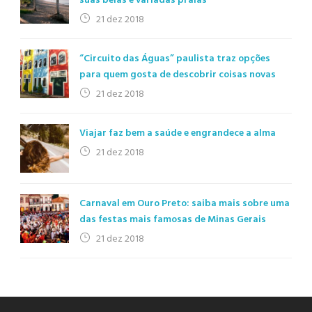
suas belas e variadas praias
21 dez 2018
“Circuito das Águas” paulista traz opções
para quem gosta de descobrir coisas novas
21 dez 2018
Viajar faz bem a saúde e engrandece a alma
21 dez 2018
Carnaval em Ouro Preto: saiba mais sobre uma
das festas mais famosas de Minas Gerais
21 dez 2018