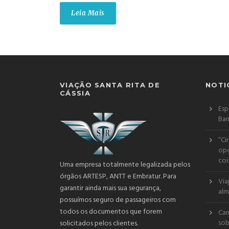
Leia Mais
VIAÇÃO SANTA RITA DE
NOTI
CÁSSIA
Esp
Bar
“Ci
opç
coi
Uma empresa totalmente legalizada pelos
órgãos ARTESP, ANTT e Embratur. Para
Via
garantir ainda mais sua segurança,
alm
possuímos seguro de passageiros com
todos os documentos que forem
Car
sob
solicitados pelos clientes.