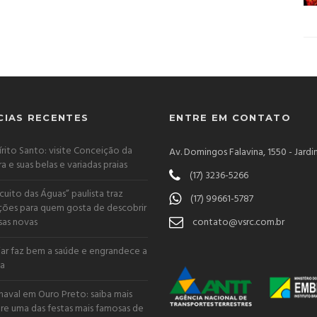
CIAS RECENTES
ENTRE EM CONTATO
írito Santo: visite Conceição da
Av. Domingos Falavina, 1550 - Jardi
ra e suas belas e variadas praias
(17) 3236-5266
rcuito das Águas” paulista traz
(17) 99661-5787
ões para quem gosta de descobrir
sas novas
contato@vsrc.com.br
jar faz bem a saúde e engrandece a
a
naval em Ouro Preto: saiba mais
re uma das festas mais famosas de