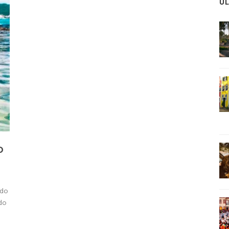
Ú
O
ado
 do