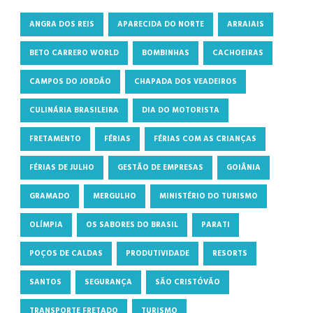
ANGRA DOS REIS
APARECIDA DO NORTE
ARRAIAIS
BETO CARRERO WORLD
BOMBINHAS
CACHOEIRAS
CAMPOS DO JORDÃO
CHAPADA DOS VEADEIROS
CULINÁRIA BRASILEIRA
DIA DO MOTORISTA
FRETAMENTO
FÉRIAS
FÉRIAS COM AS CRIANÇAS
FÉRIAS DE JULHO
GESTÃO DE EMPRESAS
GOIÂNIA
GRAMADO
MERGULHO
MINISTÉRIO DO TURISMO
OLÍMPIA
OS SABORES DO BRASIL
PARATI
POÇOS DE CALDAS
PRODUTIVIDADE
RESORTS
SANTOS
SEGURANÇA
SÃO CRISTÓVÃO
TRANSPORTE FRETADO
TURISMO