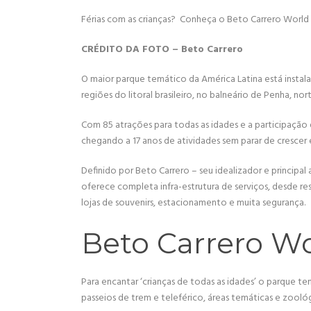
Férias com as crianças? Conheça o Beto Carrero World
CRÉDITO DA FOTO – Beto Carrero
O maior parque temático da América Latina está instal
regiões do litoral brasileiro, no balneário de Penha, nor
Com 85 atrações para todas as idades e a participação di
chegando a 17 anos de atividades sem parar de crescer e
Definido por Beto Carrero – seu idealizador e principal a
oferece completa infra-estrutura de serviços, desde res
lojas de souvenirs, estacionamento e muita segurança.
Beto Carrero W
Para encantar ‘crianças de todas as idades’ o parque te
passeios de trem e teleférico, áreas temáticas e zooló