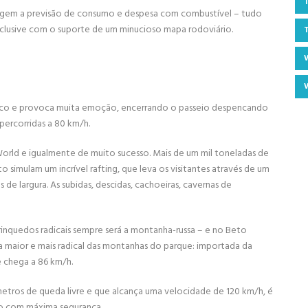
viagem a previsão de consumo e despesa com combustível – tudo
inclusive com o suporte de um minucioso mapa rodoviário.
blico e provoca muita emoção, encerrando o passeio despencando
percorridas a 80 km/h.
orld e igualmente de muito sucesso. Mais de um mil toneladas de
o simulam um incrível rafting, que leva os visitantes através de um
e largura. As subidas, descidas, cachoeiras, cavernas de
rinquedos radicais sempre será a montanha-russa – e no Beto
 a maior e mais radical das montanhas do parque: importada da
e chega a 86 km/h.
etros de queda livre e que alcança uma velocidade de 120 km/h, é
o com máxima segurança.