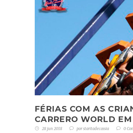
FÉRIAS COM AS CRIA
CARRERO WORLD EM
28 jun 2018
por
staritadecassia
0 Co