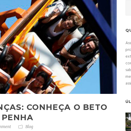
Q
As
pro
ext
com
sa
mec
ass
Ú
NÇAS: CONHEÇA O BETO
 PENHA
mment
Blog