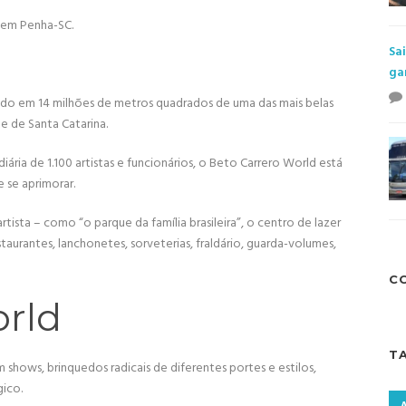
 em Penha-SC.
Sa
ga
ado em 14 milhões de metros quadrados de uma das mais belas
te de Santa Catarina.
ária de 1.100 artistas e funcionários, o Beto Carrero World está
 se aprimorar.
rtista – como “o parque da família brasileira”, o centro de lazer
taurantes, lanchonetes, sorveterias, fraldário, guarda-volumes,
C
orld
T
m shows, brinquedos radicais de diferentes portes e estilos,
gico.