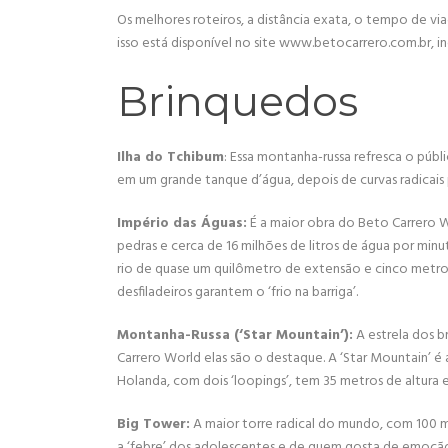
Os melhores roteiros, a distância exata, o tempo de 
isso está disponível no site www.betocarrero.com.br, 
Brinquedos
Ilha do Tchibum
: Essa montanha-russa refresca o pú
em um grande tanque d’água, depois de curvas radicais 
Império das Águas:
É a maior obra do Beto Carrero W
pedras e cerca de 16 milhões de litros de água por minut
rio de quase um quilômetro de extensão e cinco metros d
desfiladeiros garantem o ‘frio na barriga’.
Montanha-Russa (‘Star Mountain’):
A estrela dos b
Carrero World elas são o destaque. A ‘Star Mountain’ é
Holanda, com dois ‘loopings’, tem 35 metros de altura 
Big Tower:
A maior torre radical do mundo, com 100 m
a ‘febre’ dos adolescentes e de quem gosta de emoçã