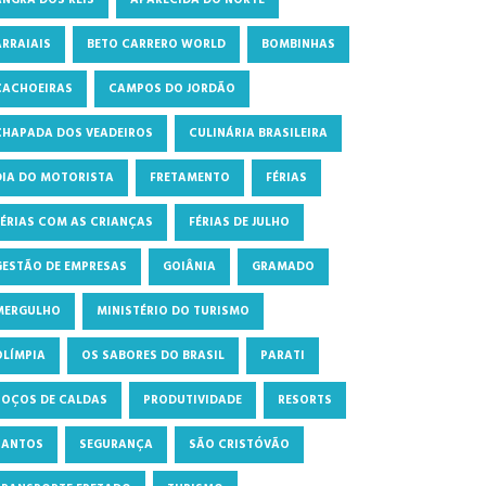
ANGRA DOS REIS
APARECIDA DO NORTE
ARRAIAIS
BETO CARRERO WORLD
BOMBINHAS
CACHOEIRAS
CAMPOS DO JORDÃO
CHAPADA DOS VEADEIROS
CULINÁRIA BRASILEIRA
DIA DO MOTORISTA
FRETAMENTO
FÉRIAS
FÉRIAS COM AS CRIANÇAS
FÉRIAS DE JULHO
GESTÃO DE EMPRESAS
GOIÂNIA
GRAMADO
MERGULHO
MINISTÉRIO DO TURISMO
OLÍMPIA
OS SABORES DO BRASIL
PARATI
POÇOS DE CALDAS
PRODUTIVIDADE
RESORTS
SANTOS
SEGURANÇA
SÃO CRISTÓVÃO