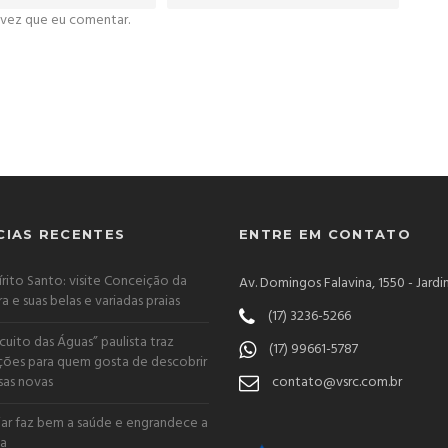
 vez que eu comentar.
CIAS RECENTES
ENTRE EM CONTATO
írito Santo: visite Conceição da
Av. Domingos Falavina, 1550 - Jardi
ra e suas belas e variadas praias
(17) 3236-5266
rcuito das Águas” paulista traz
(17) 99661-5787
ões para quem gosta de descobrir
sas novas
contato@vsrc.com.br
jar faz bem a saúde e engrandece a
a