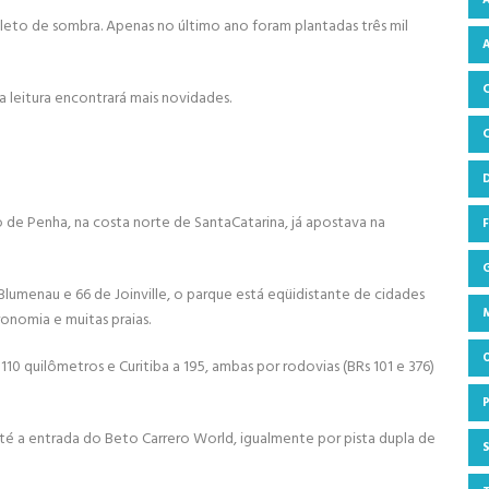
eto de sombra. Apenas no último ano foram plantadas três mil
 leitura encontrará mais novidades.
 de Penha, na costa norte de SantaCatarina, já apostava na
lumenau e 66 de Joinville, o parque está eqüidistante de cidades
onomia e muitas praias.
110 quilômetros e Curitiba a 195, ambas por rodovias (BRs 101 e 376)
 até a entrada do Beto Carrero World, igualmente por pista dupla de