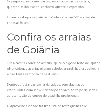
Se prepare para comer muita pamonha, caldinhos, canjica,
quentão, milho assado, cachorro-quente e espetinho.
Ensaie o sotaque caipirês. Sim! Pode soltar um “sô” ao final de
todas as frases.
Confira os arraias
de Goiânia
Tire a camisa xadrez do armário, ajeite o bigode feito de lápis de
olho, coloque as chiquinhas no cabelo, as sardinhas na bochecha
e não tenha vergonha de se divertir.
Dentre as festanças juninas da cidade, tem algumas bem
estruturadas, com shows sertanejos ao vivo, forró pé de serra e
apresentação de grupos de quadrilha profissionais.
O Aproveite a cidade faz uma lista de festas juninas que