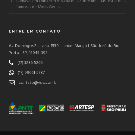
Carnaval em Ouro Preto: saiba mais sobre uma das festas mais
famosas de Minas Gerais
ENTRE EM CONTATO
Av. Domingos Falavina, 1550 - Jardim Marajó I, São José do Rio
Preto - SP, 15045-395
(17) 3236-5266
(17) 99661-5787
contato@vsrc.com.br