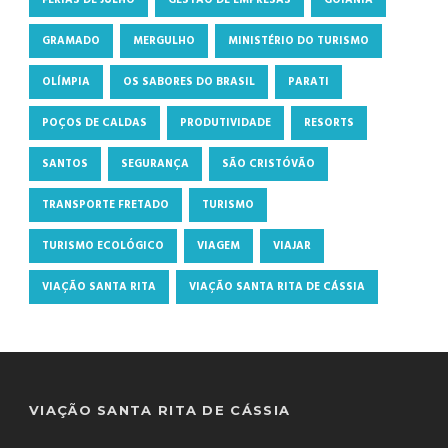
GRAMADO
MERGULHO
MINISTÉRIO DO TURISMO
OLÍMPIA
OS SABORES DO BRASIL
PARATI
POÇOS DE CALDAS
PRODUTIVIDADE
RESORTS
SANTOS
SEGURANÇA
SÃO CRISTÓVÃO
TRANSPORTE FRETADO
TURISMO
TURISMO ECOLÓGICO
VIAGEM
VIAJAR
VIAÇÃO SANTA RITA
VIAÇÃO SANTA RITA DE CÁSSIA
VIAÇÃO SANTA RITA DE CÁSSIA