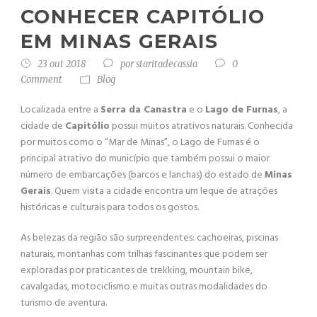
CONHECER CAPITÓLIO
EM MINAS GERAIS
23 out 2018
por
staritadecassia
0
Comment
Blog
Localizada entre a
Serra da Canastra
e o
Lago de Furnas
, a
cidade de
Capitólio
possui muitos atrativos naturais. Conhecida
por muitos como o “Mar de Minas”, o Lago de Furnas é o
principal atrativo do município que também possui o maior
número de embarcações (barcos e lanchas) do estado de
Minas
Gerais
. Quem visita a cidade encontra um leque de atrações
históricas e culturais para todos os gostos.
As belezas da região são surpreendentes: cachoeiras, piscinas
naturais, montanhas com trilhas fascinantes que podem ser
exploradas por praticantes de trekking, mountain bike,
cavalgadas, motociclismo e muitas outras modalidades do
turismo de aventura.